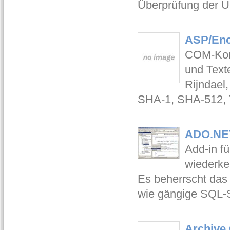
Überprüfung der U
ASP/Enc
COM-Komp
und Texte
Rijndael
SHA-1, SHA-512, 
ADO.NET
Add-in f
wiederke
Es beherrscht das
wie gängige SQL-
Archive