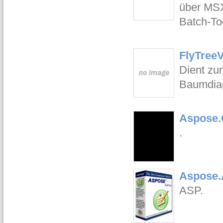
über MSX
Batch-Too
FlyTreeV
Dient zu
Baumdiag
Aspose.G
.
Aspose.A
ASP.