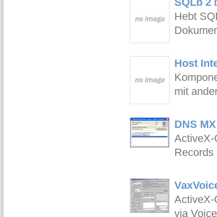
SQLb 2
Hebt SQL
Dokumen
Host Int
Kompone
mit ander
DNS MX 
ActiveX-
Records
VaxVoic
ActiveX-
via Voic