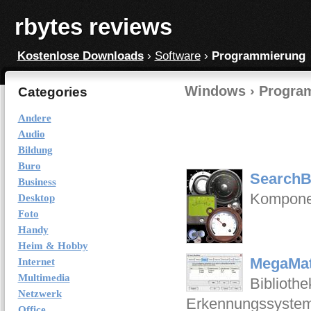
rbytes reviews
Kostenlose Downloads
›
Software
›
Programmierung
Windows › Progra
Categories
Andere
Audio
Bildung
Buro
SearchB
Business
Komponen
Desktop
Foto
Handy
Heim & Hobby
MegaMat
Internet
Multimedia
Biblioth
Netzwerk
Erkennungssystem
Office