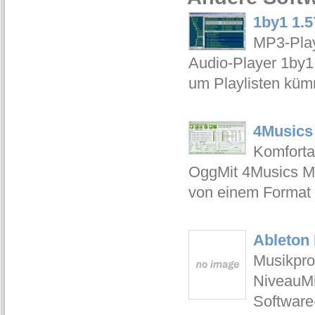
1by1 1.5
MP3-Play
Audio-Player 1by1
um Playlisten kü
4Musics 
Komforta
OggMit 4Musics Mul
von einem Format 
Ableton 
Musikpro
NiveauMi
Software-