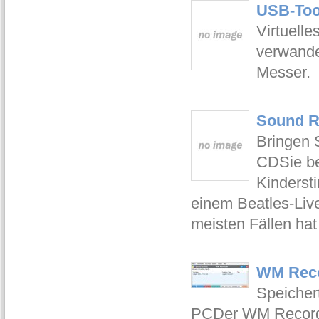
USB-Too
Virtuell
verwandel
Messer.
Sound Re
Bringen S
CDSie be
Kinderst
einem Beatles-Liv
meisten Fällen hat 
WM Reco
Speichert
PCDer WM Recorder