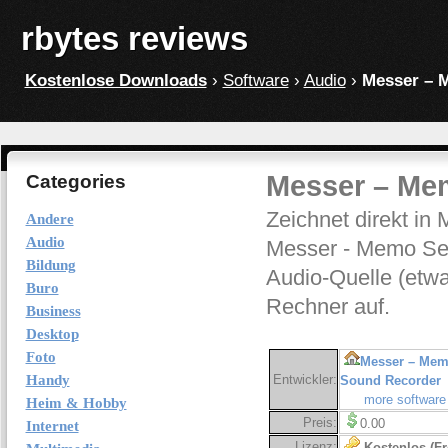
rbytes reviews
Kostenlose Downloads
›
Software
›
Audio
›
Messer – 
Messer – Me
Categories
Zeichnet direkt i
Andere
Audio
Messer - Memo Ses
Bildung
Audio-Quelle (etw
Buro
Rechner auf.
Business
Desktop
Foto
Messer – Mem
Handy
Entwickler:
Sound Recorder
more software
Heim & Hobby
Preis:
0.00
Internet
Lizenz:
Kostenlos (Fr