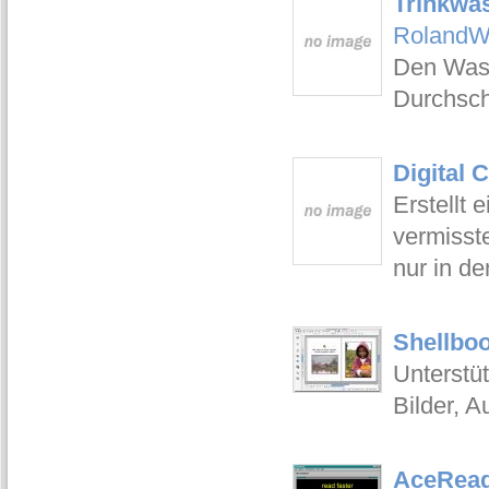
Trinkwa
RolandW
Den Wass
Durchsch
Digital 
Erstellt 
vermisste
nur in d
Shellboo
Unterstüt
Bilder, 
AceRead