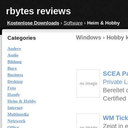
rbytes reviews
Kostenlose Downloads
›
Software
›
Heim & Hobby
Windows › Hobby
k
Categories
Andere
Audio
Bildung
Buro
SCEA Par
Business
Private L
Desktop
Foto
Bereitet
Handy
Certified
Heim & Hobby
Internet
Multimedia
WM Tick
Netzwerk
Zeigt in 
Office