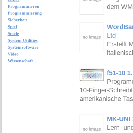
dem WM-
Programmieren
Programmierung
Sicherheit
WordBank
Spiel
Spiele
Ltd
System Utilities
Erstellt 
Systemsoftware
italieni
Video
Wissenschaft
f51-10 1.
Programm
10-Finger-Schreibt
amerikanische Tas
MK-UNI 
Lern- un