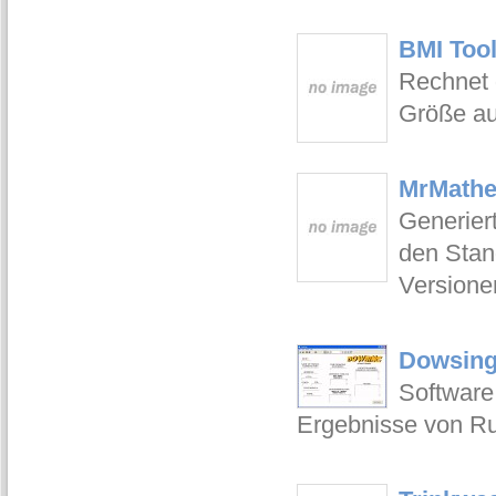
BMI Tool
Rechnet 
Größe a
MrMathe
Generier
den Stand
Versione
Dowsing
Software
Ergebnisse von R