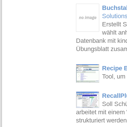
Buchsta
Solution
Erstellt
wählt an
Datenbank mit kin
Übungsblatt zus
Recipe 
Tool, um
RecallPl
Soll Sch
arbeitet mit eine
strukturiert werden