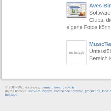
Aves Bir
Software 
Clubs, d
eigene Fotos könn
MusicTe
Unterstü
Bereich 
© 2006–
2026 rbytes.org:
german
,
french
,
spanish
rbytes.network:
software reviews
,
kostenlose software
,
programas
,
logici
freeware